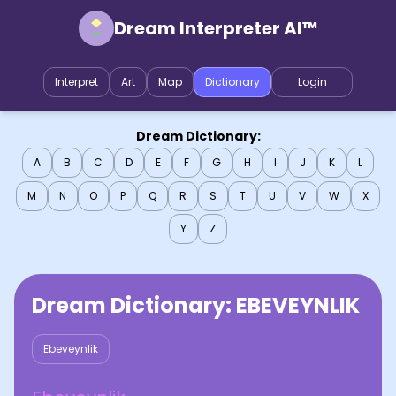
Dream Interpreter AI™
Interpret
Art
Map
Dictionary
Login
Dream Dictionary:
A
B
C
D
E
F
G
H
I
J
K
L
M
N
O
P
Q
R
S
T
U
V
W
X
Y
Z
Dream Dictionary:
EBEVEYNLIK
Ebeveynlik