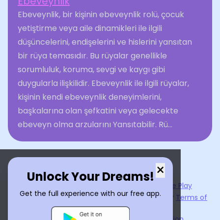
Ebeveynlik
Ebeveynlik, bir kişinin ebeveynlik rolü, çocuk
yetiştirme veya aile dinamikleri ile ilgili
düşüncelerini, endişelerini ve hislerini yansıtan
bir rüya temasıdır. Bu rüyalar genellikle
sorumluluk, koruma, sevgi ve kaygı gibi
duygularla ilişkilidir. Ebeveynlik ile ilgili rüyalar,
kişinin kendi ebeveynlik deneyimlerini,
başkalarına olan şefkatini veya gelecekte
ebeveyn olma arzularını Yansıtabilir. Rü...
×
Unlock Your Dreams!
Now available on the
App Store
and
Google Play
Get the full experience with our free app.
By using
Dream Interpreter AI
, you agree to our
Terms of
Service
and
Privacy Policy
.
Learn the Benefits of Dream Interpretation