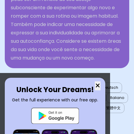
subconsciente de experimentar algo novo e
romper com a sua rotina ou imagem habitual.
Também pode indicar uma necessidade de
expressar a sua individualidade ou aprimorar a
sua autoconfiança. Considere se existem áreas
da sua vida onde você sente a necessidade de
uma mudança ou um novo começo.
×
Unlock Your Dreams!
English
العربية
Nederlands
Türkçe
Deutsch
Español
Français
עברית
日本語
한국어
Italiano
Get the full experience with our free app.
Português
Русский
Tiếng Việt
简体中文
繁體中文
ไทย
Українська