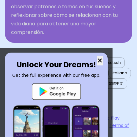
observar patrones o temas en tus sueños y
reflexionar sobre cómo se relacionan con tu
vida diaria para obtener una mayor
comprensión.
×
Unlock Your Dreams!
English
العربية
Nederlands
Türkçe
Deutsch
Español
Français
עברית
日本語
한국어
Italiano
Get the full experience with our free app.
Português
Русский
Tiếng Việt
简体中文
繁體中文
ไทย
Українська
Now available on the
App Store
and
Google Play
By using
Dream Interpreter AI
, you agree to our
Terms of
Service
and
Privacy Policy
.