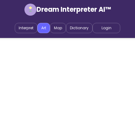
Dream Interpreter AI™
Interpret
Art
Map
Dictionary
Login