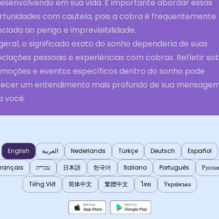
desenvolvendo em sua vida. É importante abordar essas
rtunidades com cautela, pois a cobra é frequentemente
ciada ao perigo e imprevisibilidade.
geral, o significado exato do sonho dependeria de suas
ociações pessoais e experiências com cobras. Refletir so
emoções e eventos específicos dentro do sonho pode
necer um entendimento mais profundo de sua mensage
a você.
English
العربية
Nederlands
Türkçe
Deutsch
Español
Français
עברית
日本語
한국어
Italiano
Português
Русск
Tiếng Việt
简体中文
繁體中文
ไทย
Українська