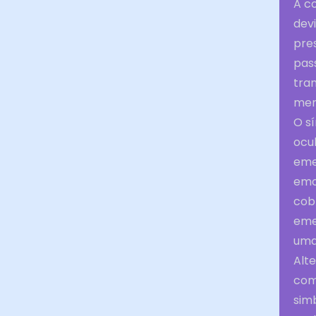
A c
devi
pre
pas
tra
men
O s
ocu
eme
emo
cob
eme
uma
Alt
com
simb