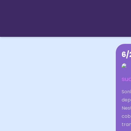
6/
suc
Son
dep
Nes
cobr
tra