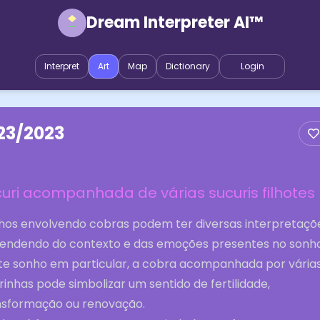
Dream Interpreter AI™
Interpret
Art
Map
Dictionary
Login
23/2023
uri acompanhada de várias sucuris filhotes
hos envolvendo cobras podem ter diversas interpretaçõ
endendo do contexto e das emoções presentes no sonho
te sonho em particular, a cobra acompanhada por vária
inhas pode simbolizar um sentido de fertilidade,
nsformação ou renovação.