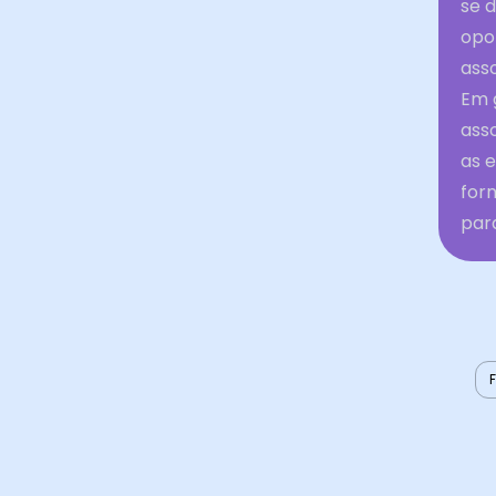
se 
opo
asso
Em 
ass
as 
for
par