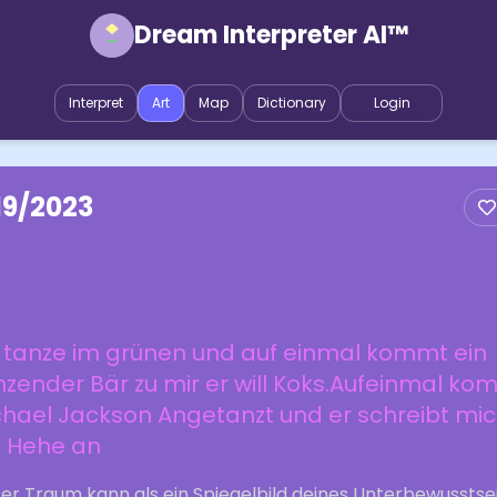
Dream Interpreter AI™
Interpret
Art
Map
Dictionary
Login
19/2023
h tanze im grünen und auf einmal kommt ein
zender Bär zu mir er will Koks.Aufeinmal ko
chael Jackson Angetanzt und er schreibt mi
t Hehe an
ser Traum kann als ein Spiegelbild deines Unterbewusstse