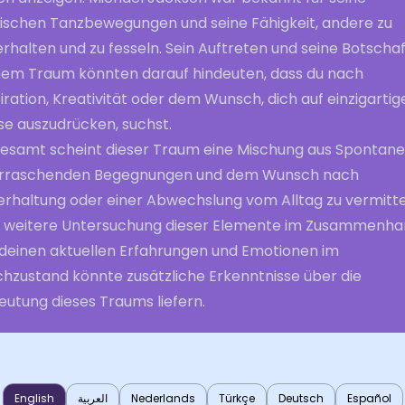
nischen Tanzbewegungen und seine Fähigkeit, andere zu
rhalten und zu fesseln. Sein Auftreten und seine Botschaf
nem Traum könnten darauf hindeuten, dass du nach
iration, Kreativität oder dem Wunsch, dich auf einzigartig
se auszudrücken, suchst.
gesamt scheint dieser Traum eine Mischung aus Spontanei
rraschenden Begegnungen und dem Wunsch nach
erhaltung oder einer Abwechslung vom Alltag zu vermitte
e weitere Untersuchung dieser Elemente im Zusammenh
 deinen aktuellen Erfahrungen und Emotionen im
hzustand könnte zusätzliche Erkenntnisse über die
eutung dieses Traums liefern.
English
العربية
Nederlands
Türkçe
Deutsch
Español