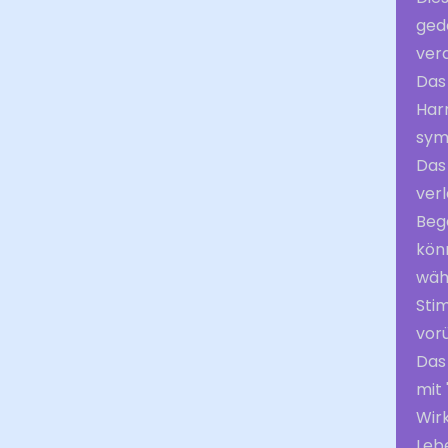
ged
vera
Das
Har
symb
Das
ver
Beg
kön
wäh
Stim
vor
Das 
mit 
Wir
Leb