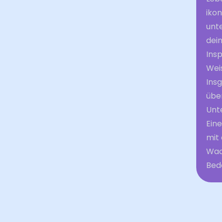
iko
unte
dei
Insp
Wei
Ins
übe
Unt
Ein
mit
Wac
Bed