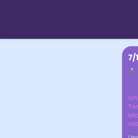
7/
Ic
Tan
Mi
mi
Die