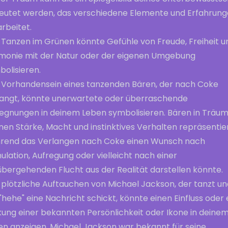
eutet werden, das verschiedene Elemente und Erfahrun
rbeitet.
 Tanzen im Grünen könnte Gefühle von Freude, Freiheit u
monie mit der Natur oder der eigenen Umgebung
olisieren.
 Vorhandensein eines tanzenden Bären, der nach Coke
langt, könnte unerwartete oder überraschende
egnungen in deinem Leben symbolisieren. Bären in Träu
nen Stärke, Macht und instinktives Verhalten repräsentie
rend das Verlangen nach Coke einen Wunsch nach
ulation, Aufregung oder vielleicht nach einer
übergehenden Flucht aus der Realität darstellen könnte.
plötzliche Auftauchen von Michael Jackson, der tanzt und
"hehe" eine Nachricht schickt, könnte einen Einfluss oder 
kung einer bekannten Persönlichkeit oder Ikone in deine
en anzeigen. Michael Jackson war bekannt für seine