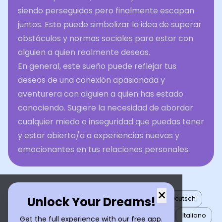
siendo perseguidos pero finalmente escapan
juntos. Esto puede simbolizar la idea de superar
obstáculos y normas sociales para estar con
alguien a quien realmente deseas.
En general, este sueño puede reflejar tus
deseos de una conexión apasionada y
aventurera con alguien a quien has estado
conociendo. Sugiere la necesidad de abordar
cualquier miedo o inseguridad que puedas tener
y estar abierto/a a experiencias nuevas y
emocionantes en tus relaciones personales.
×
Unlock Your Dreams!
English
العربية
Nederlands
Türkçe
Deutsch
Español
Français
עברית
日本語
한국어
Italiano
Get the full experience with our free app.