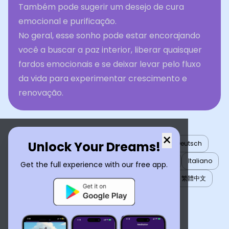
Também pode sugerir um desejo de cura
emocional e purificação.
No geral, esse sonho pode estar encorajando
você a buscar a paz interior, liberar quaisquer
fardos emocionais e se deixar levar pelo fluxo
da vida para experimentar crescimento e
renovação.
×
Unlock Your Dreams!
English
العربية
Nederlands
Türkçe
Deutsch
Español
Français
עברית
日本語
한국어
Italiano
Get the full experience with our free app.
Português
Русский
Tiếng Việt
简体中文
繁體中文
ไทย
Українська