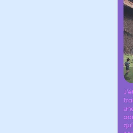
J'é
tra
une
adm
qu'