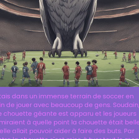
tais dans un immense terrain de soccer en
in de jouer avec beaucoup de gens. Soudain
 chouette géante est apparu et les joueurs
iraient à quelle point la chouette était bell
elle allait pouvoir aider à faire des buts. Par