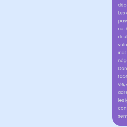
déco
Les 
pas
ou d
doul
vuln
inat
néga
Dans
fac
vie,
adre
les 
con
sem