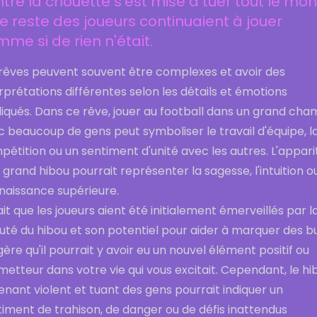
tre la chouette s'est mise à tuer tout le mo
le reste des joueurs continuaient à jouer
me si de rien n'était.
 rêves peuvent souvent être complexes et avoir des
rprétations différentes selon les détails et émotions
liqués. Dans ce rêve, jouer au football dans un grand ch
 beaucoup de gens peut symboliser le travail d'équipe, l
étition ou un sentiment d'unité avec les autres. L'appari
 grand hibou pourrait représenter la sagesse, l'intuition ou
naissance supérieure.
ait que les joueurs aient été initialement émerveillés par l
uté du hibou et son potentiel pour aider à marquer des b
ère qu'il pourrait y avoir eu un nouvel élément positif ou
etteur dans votre vie qui vous excitait. Cependant, le hi
nant violent et tuant des gens pourrait indiquer un
iment de trahison, de danger ou de défis inattendus