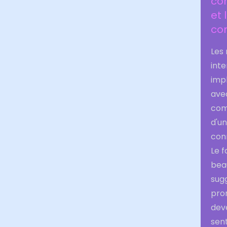
con
et 
com
Les
inte
imp
avec
comp
d'un
con
Le f
bea
sugg
prom
deve
sent