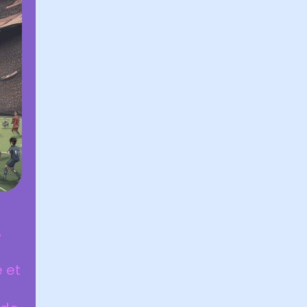
,
e et