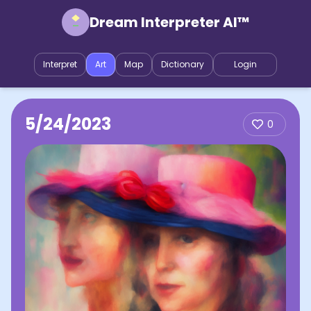
Dream Interpreter AI™
Interpret
Art
Map
Dictionary
Login
5/24/2023
0