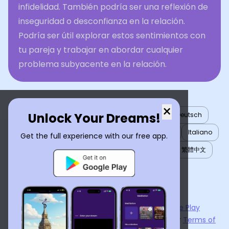
infidelidad. También podría ser una reflexión de
inseguridad o desconfianza en la relación.
Podría ser útil explorar estos sentimientos con
tu pareja y trabajar en abordar cualquier
problema subyacente en la relación.
×
Unlock Your Dreams!
English
العربية
Nederlands
Türkçe
Deutsch
Español
Français
עברית
日本語
한국어
Italiano
Get the full experience with our free app.
Português
Русский
Tiếng Việt
简体中文
繁體中文
ไทย
Українська
Now available on the
App Store
and
Google Play
By using
Dream Interpreter AI
, you agree to our
Terms of