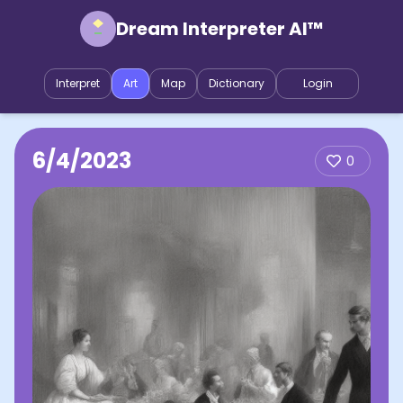
Dream Interpreter AI™
Interpret
Art
Map
Dictionary
Login
6/4/2023
0